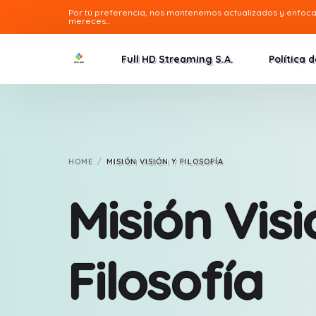
Por
tú
preferencia, nos mantenemos actualizados y enfoc
mereces...
Full HD Streaming S.A.
Política 
HOME
MISIÓN VISIÓN Y FILOSOFÍA
Misión Visi
Filosofía